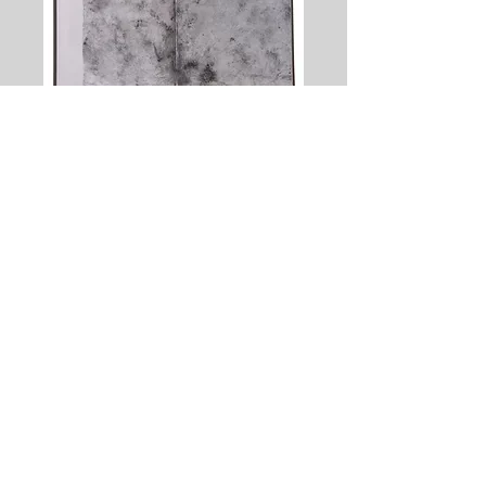
'HIWHI' grafiet/papier 0.42 x
0.30 2019
'Transparrant goud' acryl/papier 0.42 x
0.30
2019